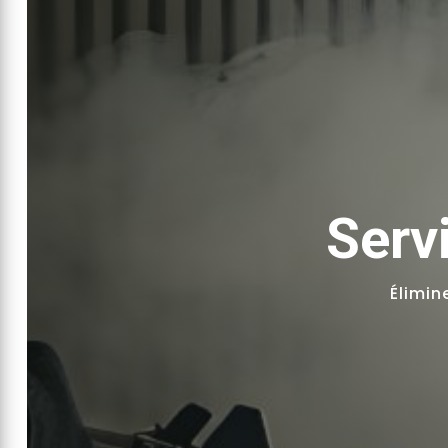
Serv
Élimin