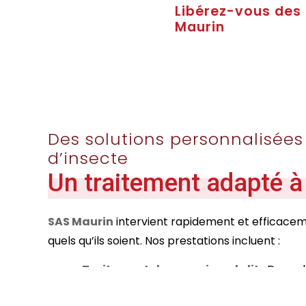
Libérez-vous des 
Maurin
Des solutions personnalisée
d’insecte
Un traitement adapté à
SAS Maurin
intervient rapidement et efficaceme
quels qu’ils soient. Nos prestations incluent :
Traitement des punaises de lit
: Des so
traitements chimiques ou aspiration pour 
Enlèvement de nids de frelons et de g