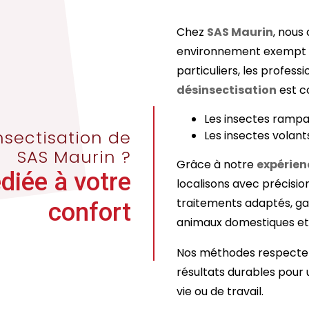
Chez
SAS Maurin
, nous
environnement exempt d’i
particuliers, les professi
désinsectisation
est c
Les insectes rampan
nsectisation de
Les insectes volant
SAS Maurin ?
Grâce à notre
expérien
diée à votre
localisons avec précision
traitements adaptés, ga
confort
animaux domestiques et
Nos méthodes respectent
résultats durables pour 
vie ou de travail.