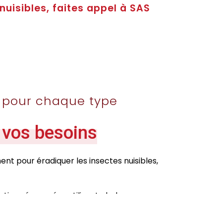
nuisibles, faites appel à SAS
s pour chaque type
 vos besoins
nt pour éradiquer les insectes nuisibles,
lutions éprouvées utilisant chaleur,
éliminer ces parasites.
uêpes
: Nos spécialistes, équipés de