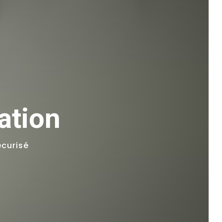
ation
écurisé