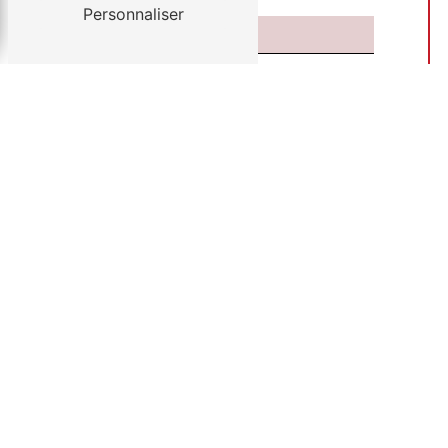
Personnaliser
Vous n'êtes pas un robot, veuillez
répondre à cette question : combien
font quatre plus neuf ?